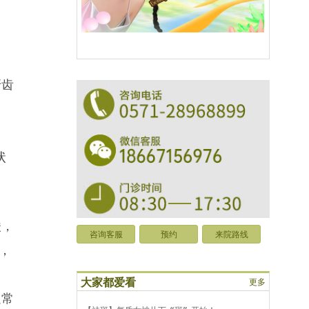
牙齿
状
酸，
咨询客服
预约
来院路线
，
大家都爱看
更多
通常