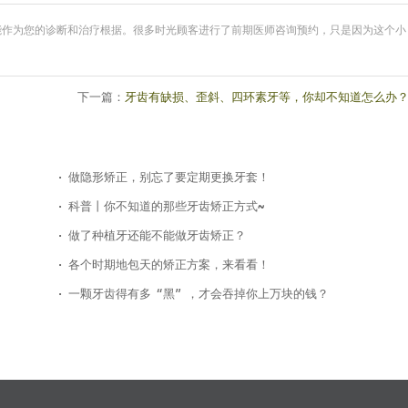
能作为您的诊断和治疗根据。很多时光顾客进行了前期医师咨询预约，只是因为这个小
下一篇：
牙齿有缺损、歪斜、四环素牙等，你却不知道怎么办
做隐形矫正，别忘了要定期更换牙套！
科普丨你不知道的那些牙齿矫正方式~
做了种植牙还能不能做牙齿矫正？
各个时期地包天的矫正方案，来看看！
一颗牙齿得有多“黑”，才会吞掉你上万块的钱？