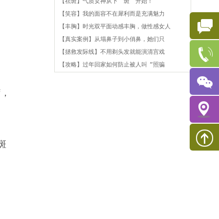
【祛斑】气质女神从下“斑”开始！
【笑容】我的面容不在犀利而是充满魅力
【丰胸】时光双平面动感丰胸，做性感女人
【真实案例】从塌鼻子到小俏鼻，她们只
【拯救发际线】不用剃头发就能演清宫戏
【攻略】过年回家如何防止被人叫“照骗
疗，
斑