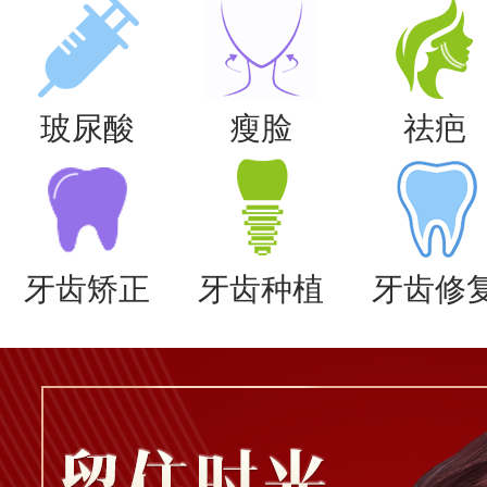
玻尿酸
瘦脸
祛疤
牙齿矫正
牙齿种植
牙齿修