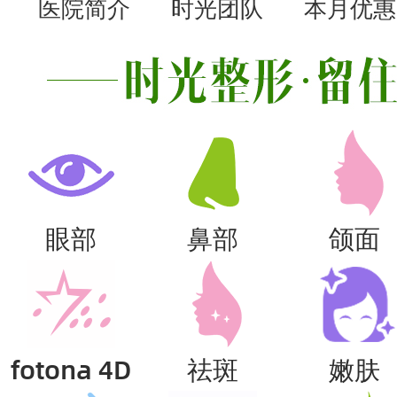
医院简介
时光团队
本月优惠
眼部
鼻部
颌面
fotona 4D
祛斑
嫩肤