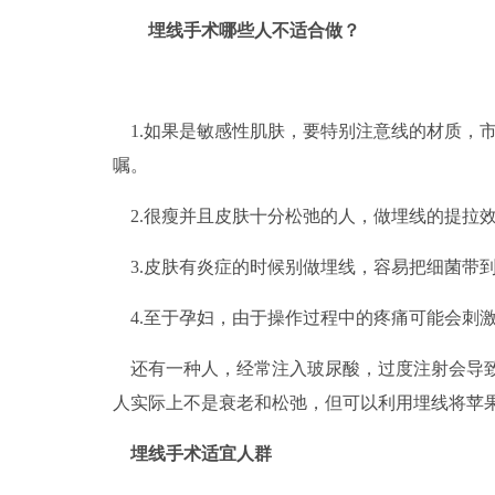
埋线
手术哪些人不适合做？
1.如果是敏感性肌肤，要特别注意线的材质，
嘱。
2.很瘦并且皮肤十分松弛的人，做埋线的提拉
3.皮肤有炎症的时候别做埋线，容易把细菌带
4.至于孕妇，由于操作过程中的疼痛可能会刺
还有一种人，经常注入玻尿酸，过度注射会导
人实际上不是衰老和松弛，但可以利用埋线将苹
埋线
手术适宜人群