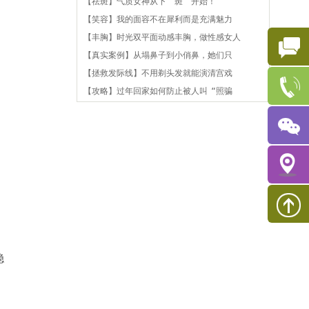
【祛斑】气质女神从下“斑”开始！
【笑容】我的面容不在犀利而是充满魅力
【丰胸】时光双平面动感丰胸，做性感女人
【真实案例】从塌鼻子到小俏鼻，她们只
【拯救发际线】不用剃头发就能演清宫戏
【攻略】过年回家如何防止被人叫“照骗
稳