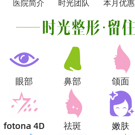
医院简介
时光团队
本月优惠
眼部
鼻部
颌面
fotona 4D
祛斑
嫩肤