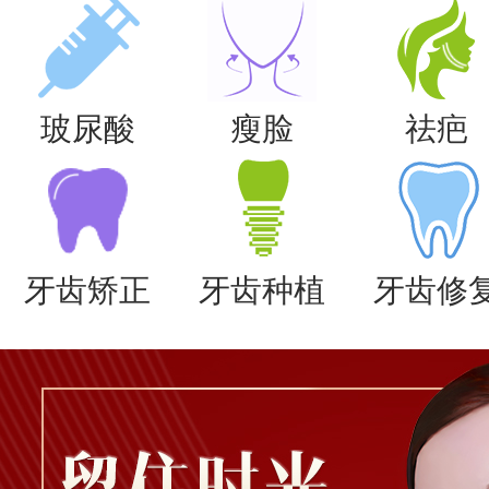
玻尿酸
瘦脸
祛疤
牙齿矫正
牙齿种植
牙齿修