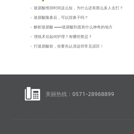
玻尿酸维持时间这么短，为什么还有那么多人去打？
玻尿酸隆鼻后，可以捏鼻子吗？
解析玻尿酸 ——玻尿酸到底有什么神奇的地方
埋线术后如何护理？有哪些禁忌？
打玻尿酸前，你要先认清这些常见误区！
美丽热线：0571-28968899