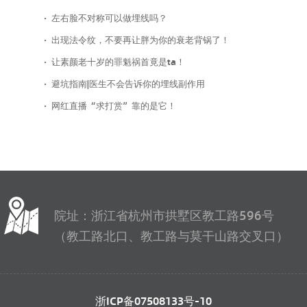
左右脸不对称可以做埋线吗？
出现法令纹，不要再让胖为你的衰老背锅了！
让素颜老十岁的罪魁祸首竟是ta！
避坑指南|医生不会告诉你的埋线副作用
网红直播“求打赏”靠的是它！
院址：浙江省杭州市拱墅区教工路596号
（教工路北口、教工路与莫干山路交叉口）
浙ICP备07508133号-10