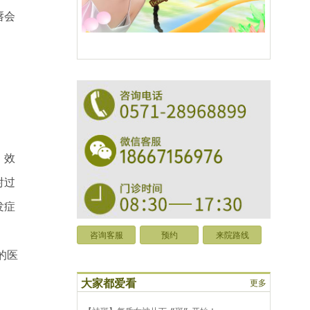
唇会
，效
射过
发症
咨询客服
预约
来院路线
的医
大家都爱看
更多