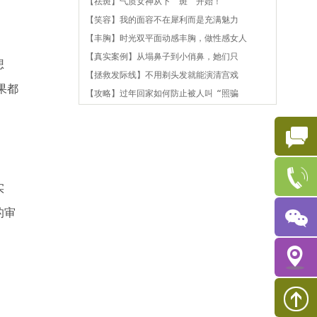
【祛斑】气质女神从下“斑”开始！
【笑容】我的面容不在犀利而是充满魅力
【丰胸】时光双平面动感丰胸，做性感女人
【真实案例】从塌鼻子到小俏鼻，她们只
想
【拯救发际线】不用剃头发就能演清宫戏
果都
【攻略】过年回家如何防止被人叫“照骗
实
的审