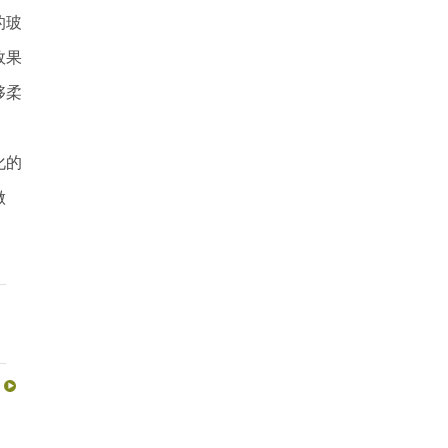
的玻
效果
够柔
化的
做
？