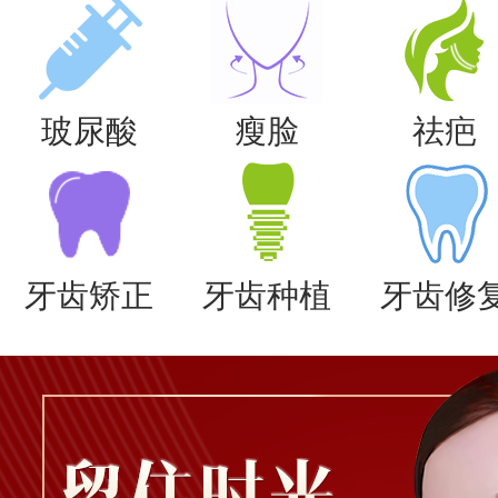
玻尿酸
瘦脸
祛疤
牙齿矫正
牙齿种植
牙齿修