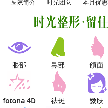
医院简介
时光团队
本月优惠
眼部
鼻部
颌面
fotona 4D
祛斑
嫩肤